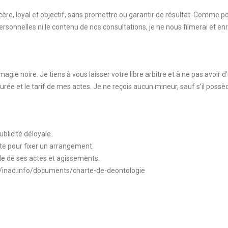
ncère, loyal et objectif, sans promettre ou garantir de résultat. Comme p
rsonnelles ni le contenu de nos consultations, je ne nous filmerai et en
ie noire. Je tiens à vous laisser votre libre arbitre et à ne pas avoir d
urée et le tarif de mes actes. Je ne reçois aucun mineur, sauf s’il possè
ublicité déloyale.
te pour fixer un arrangement.
able de ses actes et agissements.
s://inad.info/documents/charte-de-deontologie