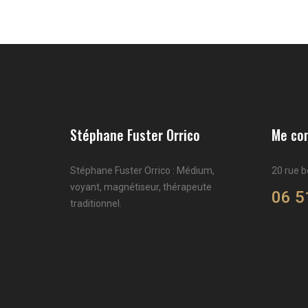
Stéphane Fuster Orrico
Me co
Stéphane Fuster Orrico : Médium,
20 rue 
voyant, magnétiseur, thérapeute
06 5
traditionnel.