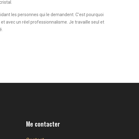
ristal.
 aidant les personnes qui le demandent. C’est pourquoi
 et avec un réel professionnalisme. Je travaille seul et
é.
Me contacter