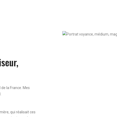
seur,
d de la France. Mes
.
ère, qui réalisait ces